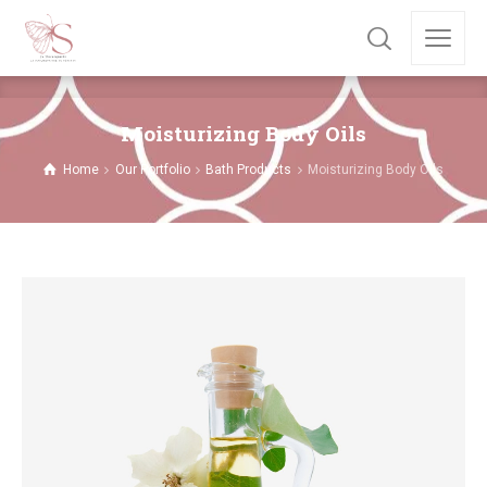
Moisturizing Body Oils
Home
Our Portfolio
Bath Products
Moisturizing Body Oils