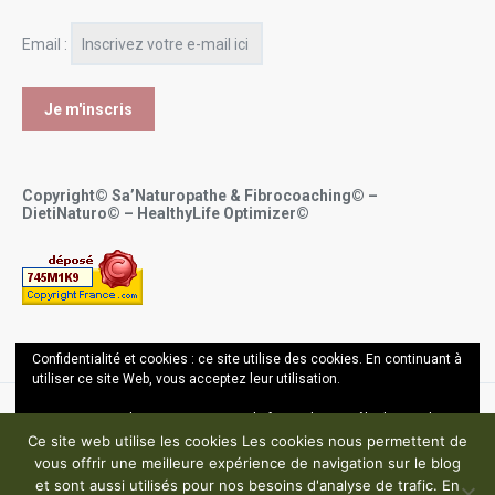
Email :
Copyright© Sa’Naturopathe & Fibrocoaching© –
DietiNaturo© – HealthyLife Optimizer©
Confidentialité et cookies : ce site utilise des cookies. En continuant à
utiliser ce site Web, vous acceptez leur utilisation.
Pour en savoir plus, notamment sur la façon de contrôler les cookies,
Copyright ©
Sana Bel Hassin OUALI - Sa'Naturopathe 2017-2024
consultez :
En savoir plus
Ce site web utilise les cookies Les cookies nous permettent de
vous offrir une meilleure expérience de navigation sur le blog
Mentions légales – Politique de confidentialité – CGU
et sont aussi utilisés pour nos besoins d'analyse de trafic. En