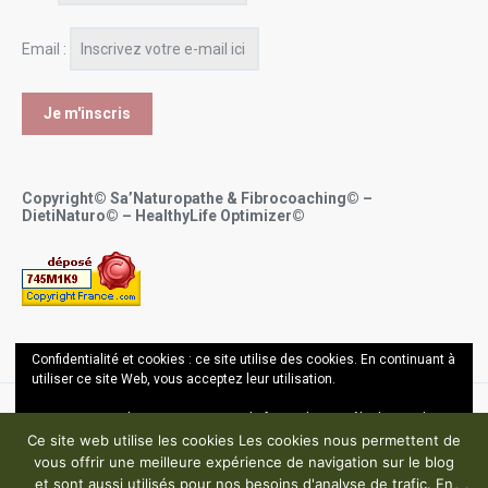
Email :
Copyright© Sa’Naturopathe & Fibrocoaching© –
DietiNaturo© – HealthyLife Optimizer©
Confidentialité et cookies : ce site utilise des cookies. En continuant à
utiliser ce site Web, vous acceptez leur utilisation.
Pour en savoir plus, notamment sur la façon de contrôler les cookies,
Copyright ©
Sana Bel Hassin OUALI - Sa'Naturopathe 2017-2024
consultez :
En savoir plus
Ce site web utilise les cookies Les cookies nous permettent de
vous offrir une meilleure expérience de navigation sur le blog
Mentions légales – Politique de confidentialité – CGU
et sont aussi utilisés pour nos besoins d'analyse de trafic. En