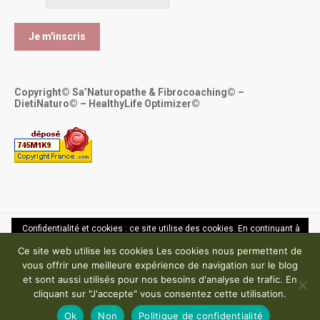
Copyright© Sa’Naturopathe & Fibrocoaching© –
DietiNaturo© – HealthyLife Optimizer©
Confidentialité et cookies : ce site utilise des cookies. En continuant à
utiliser ce site Web, vous acceptez leur utilisation.
Copyright ©
Sana Bel Hassin OUALI - Sa'Naturopathe 2017-2024
Ce site web utilise les cookies Les cookies nous permettent de
vous offrir une meilleure expérience de navigation sur le blog
Pour en savoir plus, notamment sur la façon de contrôler les cookies,
Mentions légales – Politique de confidentialité – CGU
et sont aussi utilisés pour nos besoins d'analyse de trafic. En
consultez :
En savoir plus
cliquant sur "J'accepte" vous consentez cette utilisation.
Ok
Non
Politique de confidentialité