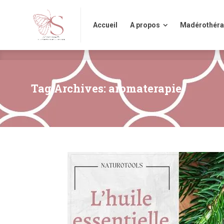
Accueil
A propos
Madérothérap
Accueil
A propos
Madérothéra
Tag Archives: aromaterapie