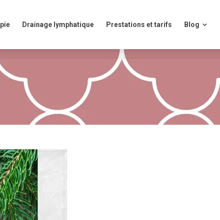
ie
Drainage lymphatique
Prestations et tarifs
Blog
pie
Drainage lymphatique
Prestations et tarifs
Blog