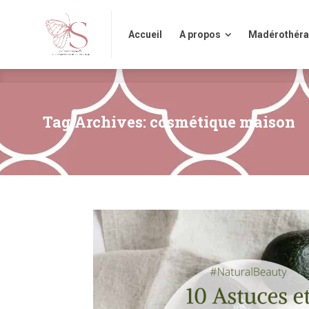
Accueil
A propos
Madérothérap
Accueil
A propos
Madérothéra
Tag Archives: cosmétique maison