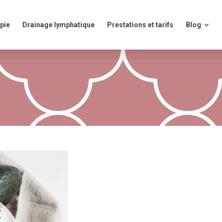
ie
Drainage lymphatique
Prestations et tarifs
Blog
pie
Drainage lymphatique
Prestations et tarifs
Blog