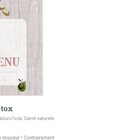
étox
NaturoTools
,
Santé naturelle
 douceur ! Contrairement