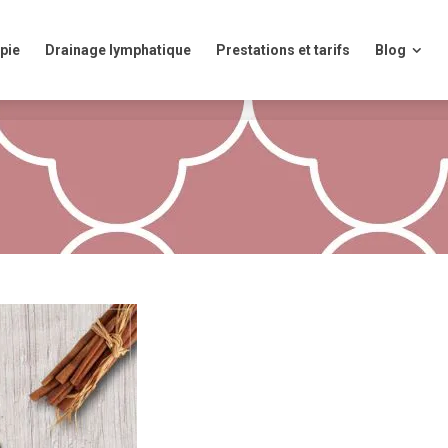
ie
Drainage lymphatique
Prestations et tarifs
Blog
pie
Drainage lymphatique
Prestations et tarifs
Blog