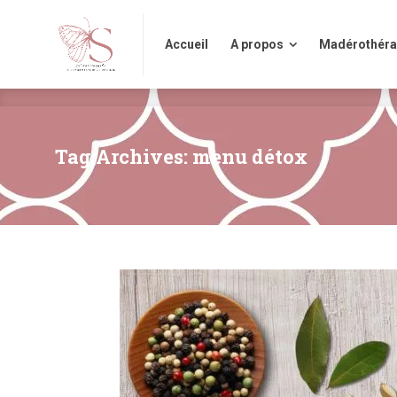
Accueil
A propos
Madérothérap
Accueil
A propos
Madérothéra
Tag Archives: menu détox