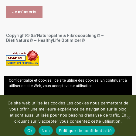
Copyright© Sa’Naturopathe & Fibrocoaching© –
DietiNaturo© – HealthyLife Optimizer©
Confidentialité et cookies : ce site utilise des cookies. En continuant à
utiliser ce site Web, vous acceptez leur utilisation.
Pour en savoir plus, notamment sur la façon de contrôler les cookies,
Copyright ©
Sana Bel Hassin OUALI - Sa'Naturopathe 2017-2024
consultez :
En savoir plus
Ce site web utilise les cookies Les cookies nous permettent de
vous offrir une meilleure expérience de navigation sur le blog
Mentions légales – Politique de confidentialité – CGU
et sont aussi utilisés pour nos besoins d'analyse de trafic. En
cliquant sur "J'accepte" vous consentez cette utilisation.
Ok
Non
Politique de confidentialité