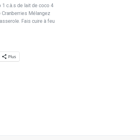
 1 c.à.s de lait de coco 4
ée Cranberries Mélangez
 casserole. Fais cuire à feu
Plus