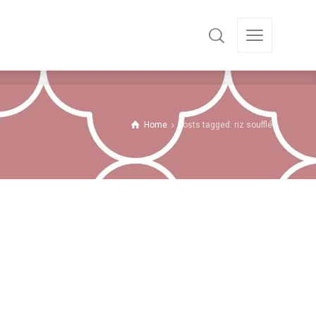
Home
Posts tagged: riz soufflé