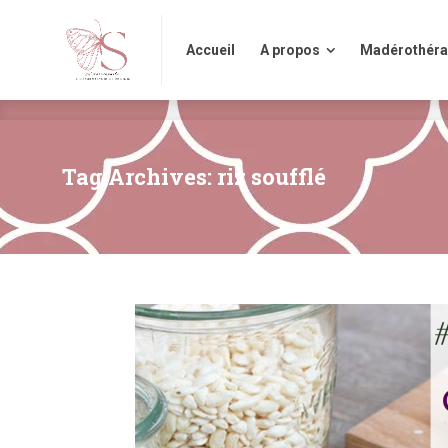
Accueil
A propos
Madérothérap
Accueil
A propos
Madérothéra
Tag Archives: riz soufflé