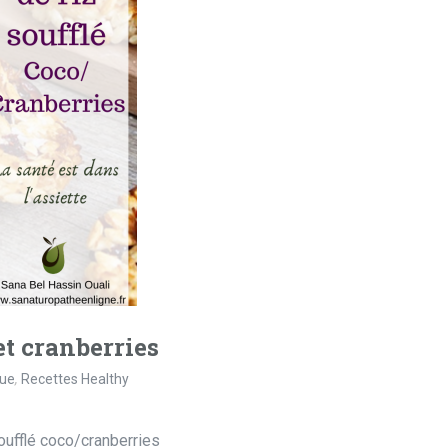
 et cranberries
que
,
Recettes Healthy
oufflé coco/cranberries