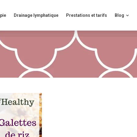
ie
Drainage lymphatique
Prestations et tarifs
Blog
pie
Drainage lymphatique
Prestations et tarifs
Blog