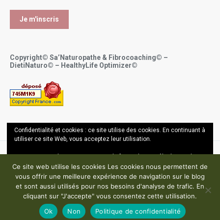
Copyright© Sa’Naturopathe & Fibrocoaching© –
DietiNaturo© – HealthyLife Optimizer©
Confidentialité et cookies : ce site utilise des cookies. En continuant à
utiliser ce site Web, vous acceptez leur utilisation.
Pour en savoir plus, notamment sur la façon de contrôler les cookies,
Copyright ©
Sana Bel Hassin OUALI - Sa'Naturopathe 2017-2024
consultez :
En savoir plus
Ce site web utilise les cookies Les cookies nous permettent de
vous offrir une meilleure expérience de navigation sur le blog
Mentions légales – Politique de confidentialité – CGU
et sont aussi utilisés pour nos besoins d'analyse de trafic. En
cliquant sur "J'accepte" vous consentez cette utilisation.
Ok
Non
Politique de confidentialité