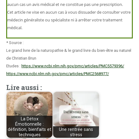
aucun cas un avis médical et ne constitue pas une prescription.
Cet article ne vise en aucun cas à vous dissuader de consulter votre
médecin généraliste ou spécialiste ni à arrêter votre traitement
médical.
* Source :
Le grand livre de la naturopathie & le grand livre du bien-être au naturel
de Christian Brun
Etudes :
https://www.ncbi.nlm.nih.gov/pmc/articles/PMC5579396/
https://www.ncbi.nlm.nih.gov/pmc/articles/PMC2568977/
Lire aussi :
La Détox
Émotionnelle :
définition, bienfaits et
Une rentrée sans
techniques
stress