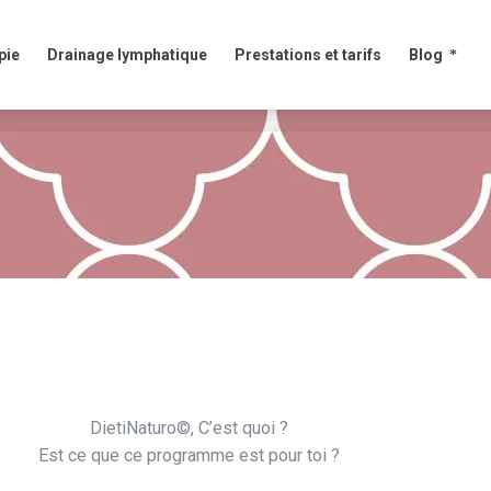
e
Drainage lymphatique
Prestations et tarifs
Blog
pie
Drainage lymphatique
Prestations et tarifs
Blog
DietiNaturo©, C’est quoi ?
Est ce que ce programme est pour toi ?