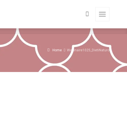
Home
Webinaire1025_DietiNaturo