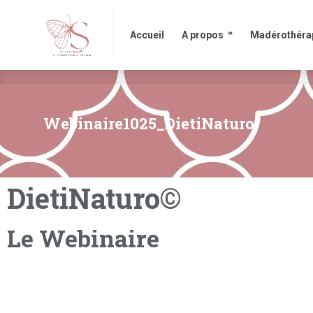
Accueil
A propos
Madérothérapi
Accueil
A propos
Madérothéra
Webinaire1025_DietiNaturo
DietiNaturo©
Le Webinaire