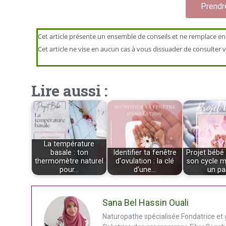
Prendr
Cet article présente un ensemble de conseils et ne remplace en
Cet article ne vise en aucun cas à vous dissuader de consulter v
Lire aussi :
La température
basale : ton
Identifier ta fenêtre
Projet bébé 
thermomètre naturel
d'ovulation : la clé
son cycle m
pour…
d'une…
un p
Sana Bel Hassin Ouali
Naturopathe spécialisée Fondatrice et 