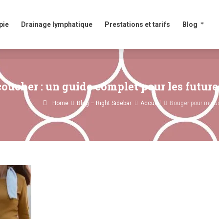
e
Drainage lymphatique
Prestations et tarifs
Blog
pie
Drainage lymphatique
Prestations et tarifs
Blog
oucher : un guide complet pour les futu
Home
Blog – Right Sidebar
Accueil
Bouger pour mieux