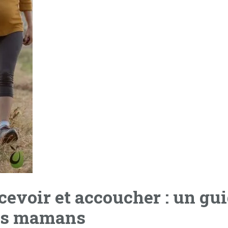
evoir et accoucher : un gu
res mamans