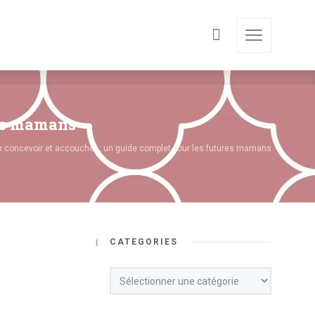
res mamans
 concevoir et accoucher : un guide complet pour les futures mamans
CATÉGORIES