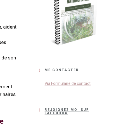
, aident
bes
t de son
ME CONTACTER
Via Formulaire de contact
hement.
rinaires
REJOIGNEZ MOI SUR
FACEBOOK
e