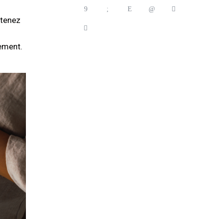
ntenez
hement.