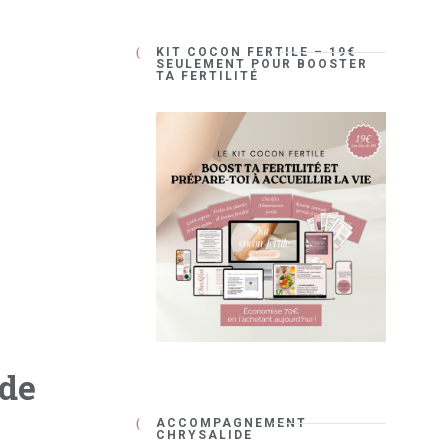
KIT COCON FERTILE – 19€
SEULEMENT POUR BOOSTER
TA FERTILITÉ
ide
ACCOMPAGNEMENT
CHRYSALIDE