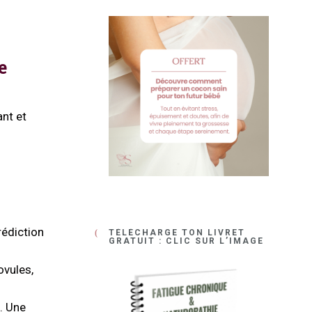
e
ant et
rédiction
TÉLÉCHARGE TON LIVRET
GRATUIT : CLIC SUR L’IMAGE
ovules,
é. Une