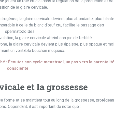
ne
jouent un rôle crucial dans la régulation de la production et de
tion de la glaire cervicale.
rogènes, la glaire cervicale devient plus abondante, plus filante
mparable à celle du blanc d’œuf cru, facilite le passage des
spermatozoïdes.
ation, la glaire cervicale atteint son pic de fertilité.
one, la glaire cervicale devient plus épaisse, plus opaque et mo
rmant un véritable bouchon muqueux.
bé : Écouter son cycle menstruel, un pas vers la parentalit
consciente
vicale et la grossesse
e forme et se maintient tout au long de la grossesse, protégean
ons. Cependant, il est important de noter que :