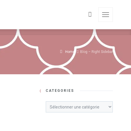
Home
Blog – Right Sidebar
CATÉGORIES