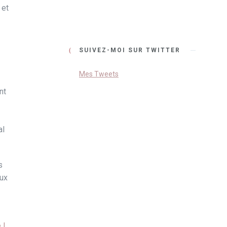
 et
SUIVEZ-MOI SUR TWITTER
Mes Tweets
nt
al
s
eux
 !