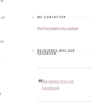
 la
 et
ME CONTACTER
Via Formulaire de contact
ins
REJOIGNEZ-MOI SUR
FACEBOOK
é
Rejoignez-moi sur
Facebook
t