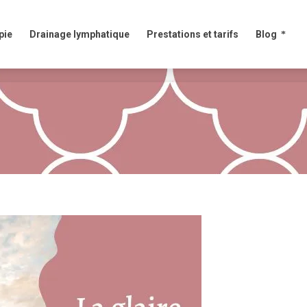
e
Drainage lymphatique
Prestations et tarifs
Blog
pie
Drainage lymphatique
Prestations et tarifs
Blog