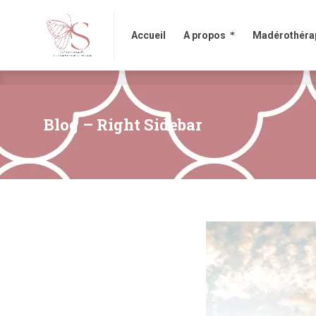
Accueil
A propos
Madérothérapi
Accueil
A propos
Madérothéra
Blog – Right Sidebar