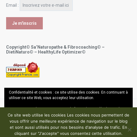
Email :
Copyright© Sa’Naturopathe & Fibrocoaching© –
DietiNaturo© – HealthyLife Optimizer©
Confidentialité et cookies : ce site utilise des cookies. En continuant à
utiliser ce site Web, vous acceptez leur utilisation.
Pour en savoir plus, notamment sur la façon de contrôler les cookies,
Copyright ©
Sana Bel Hassin OUALI - Sa'Naturopathe 2017-2024
consultez :
En savoir plus
Ce site web utilise les cookies Les cookies nous permettent de
vous offrir une meilleure expérience de navigation sur le blog
Mentions légales – Politique de confidentialité – CGU
et sont aussi utilisés pour nos besoins d'analyse de trafic. En
cliquant sur "J'accepte" vous consentez cette utilisation.