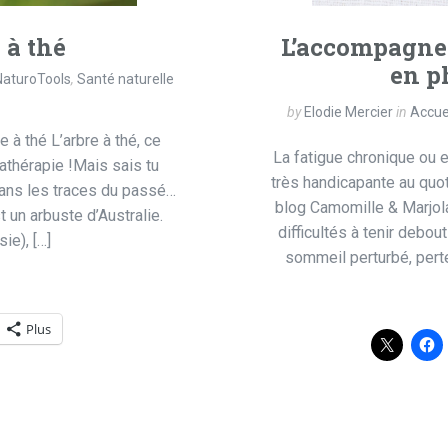
 à thé
L’accompagnem
en p
NaturoTools
,
Santé naturelle
by
Elodie Mercier
in
Accue
e à thé L’arbre à thé, ce
La fatigue chronique ou
athérapie !Mais sais tu
très handicapante au quoti
dans les traces du passé…
blog Camomille & Marjola
t un arbuste d’Australie.
difficultés à tenir debou
sie), […]
sommeil perturbé, pert
Plus