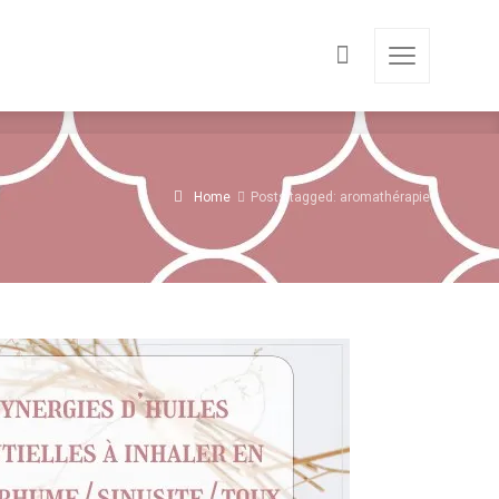
Home
Posts tagged: aromathérapie