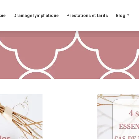
e
Drainage lymphatique
Prestations et tarifs
Blog
pie
Drainage lymphatique
Prestations et tarifs
Blog