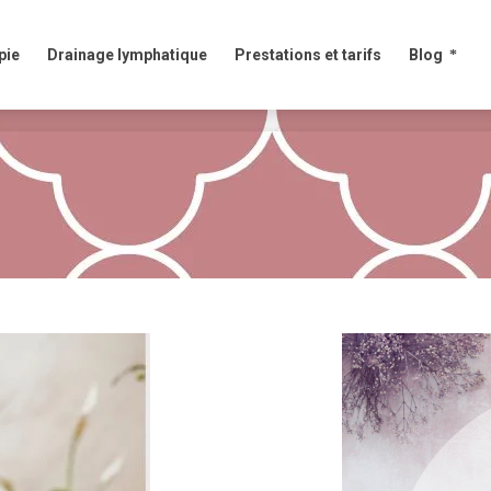
e
Drainage lymphatique
Prestations et tarifs
Blog
pie
Drainage lymphatique
Prestations et tarifs
Blog