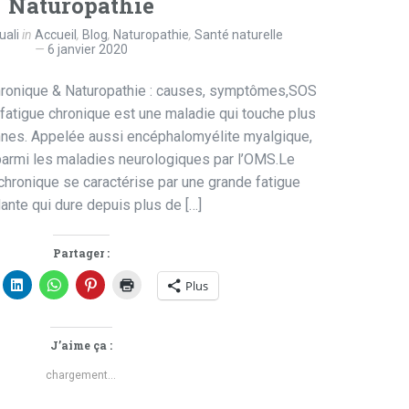
Naturopathie
uali
in
Accueil
,
Blog
,
Naturopathie
,
Santé naturelle
6 janvier 2020
ronique & Naturopathie : causes, symptômes,SOS
atigue chronique est une maladie qui touche plus
nnes. Appelée aussi encéphalomyélite myalgique,
 parmi les maladies neurologiques par l’OMS.Le
hronique se caractérise par une grande fatigue
dante qui dure depuis plus de […]
Partager :
Plus
J’aime ça :
chargement…