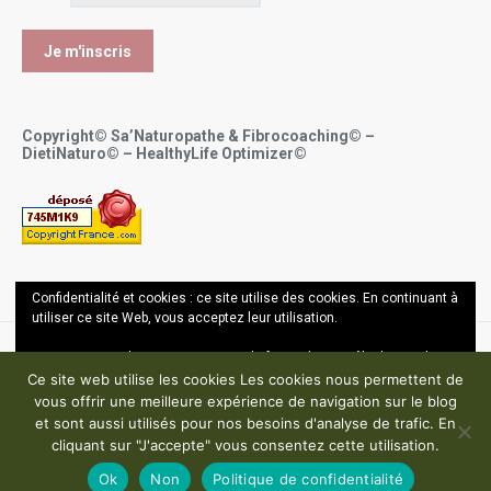
Copyright© Sa’Naturopathe & Fibrocoaching© –
DietiNaturo© – HealthyLife Optimizer©
Confidentialité et cookies : ce site utilise des cookies. En continuant à
utiliser ce site Web, vous acceptez leur utilisation.
Pour en savoir plus, notamment sur la façon de contrôler les cookies,
Copyright ©
Sana Bel Hassin OUALI - Sa'Naturopathe 2017-2024
consultez :
En savoir plus
Ce site web utilise les cookies Les cookies nous permettent de
vous offrir une meilleure expérience de navigation sur le blog
Mentions légales – Politique de confidentialité – CGU
et sont aussi utilisés pour nos besoins d'analyse de trafic. En
cliquant sur "J'accepte" vous consentez cette utilisation.
Ok
Non
Politique de confidentialité