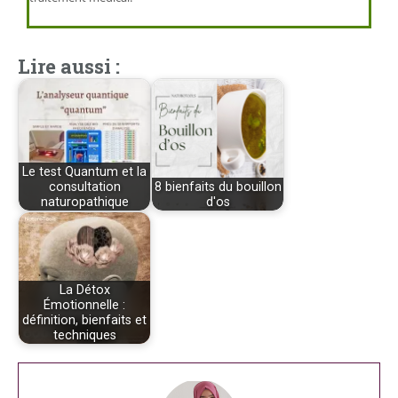
Lire aussi :
Le test Quantum et la
consultation
8 bienfaits du bouillon
naturopathique
d'os
La Détox
Émotionnelle :
définition, bienfaits et
techniques