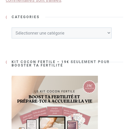
commentaires sont traitées
.
CATÉGORIES
KIT COCON FERTILE – 19€ SEULEMENT POUR
BOOSTER TA FERTILITÉ