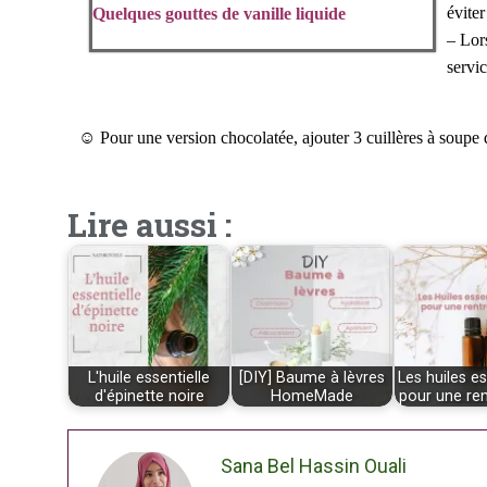
évite
Quelques gouttes de vanille liquide
– Lor
servic
☺
Pour une version chocolatée, ajouter 3 cuillères à soupe
Lire aussi :
L'huile essentielle
[DIY] Baume à lèvres
Les huiles es
d'épinette noire
HomeMade
pour une re
Sana Bel Hassin Ouali