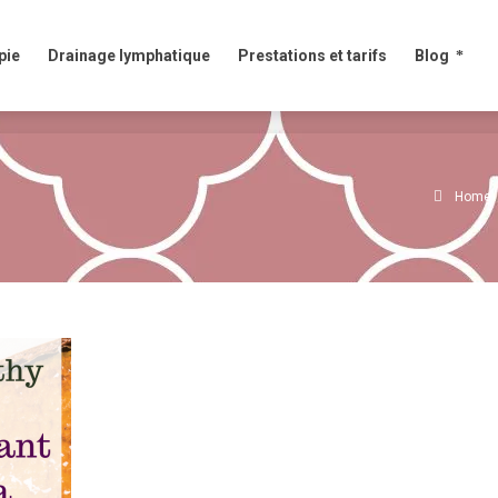
e
Drainage lymphatique
Prestations et tarifs
Blog
pie
Drainage lymphatique
Prestations et tarifs
Blog
Home