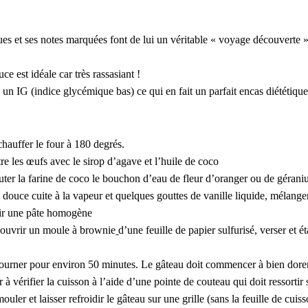
ues et ses notes marquées font de lui un véritable « voyage découverte »
ce est idéale car très rassasiant !
a un IG (indice glycémique bas) ce qui en fait un parfait encas diététiqu
chauffer le four à 180 degrés.
tre les œufs avec le sirop d’agave et l’huile de coco
uter la farine de coco le bouchon d’eau de fleur d’oranger ou de gérani
e douce cuite à la vapeur et quelques gouttes de vanille liquide, mélange
ir une pâte homogène
ouvrir un moule à brownie
d’une feuille de papier sulfurisé, verser et ét
ourner pour environ 50 minutes. Le gâteau doit commencer à bien dore
r à vérifier la cuisson à l’aide d’une pointe de couteau qui doit ressortir
uler et laisser refroidir le gâteau sur une grille (sans la feuille de cuis