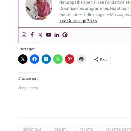
Naturopathe spécialisée Fondatrice et 
Créatrice des programmes FibroCoach
Diététique – Réflexologie – Massages 
>>> Qui suis-je ? <<<
Partager :
Plus
J’aime ça :
chargement…
diététique
healthy
recette
recettes sain