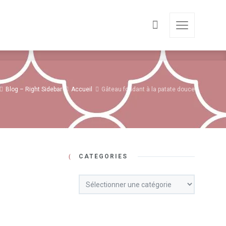
Blog – Right Sidebar
Accueil
Gâteau fondant à la patate douce
CATÉGORIES