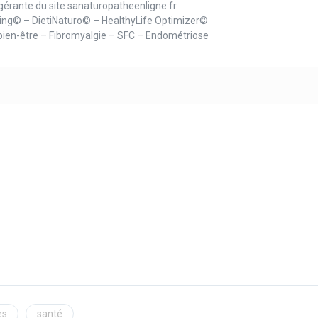
gérante du site sanaturopatheenligne.fr
ing© – DietiNaturo© – HealthyLife Optimizer©
bien-être – Fibromyalgie – SFC – Endométriose
es
santé