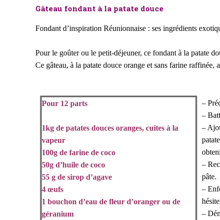
Gâteau fondant à la patate douce
Fondant d’inspiration Réunionnaise :
ses ingrédients exotiq
Pour le goûter ou le petit-déjeuner, ce fondant à la patate dou
Ce gâteau, à la patate douce orange et sans farine raffinée, 
– Pré
Pour 12 parts
– Bat
– Ajo
1kg de patates douces oranges, cuites à la
patat
vapeur
obten
100g de
farine de coco
– Rec
50g d’huile de coco
pâte.
55 g de sirop d’agave
– E
nf
4 œufs
hésite
1 bouchon d’eau de fleur d’oranger ou de
– Démo
géranium