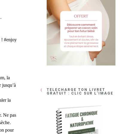
.
e ! #enjoy
um, la
r jusqu’à
TÉLÉCHARGE TON LIVRET
GRATUIT : CLIC SUR L’IMAGE
aler la
r. Ne pas
 sèche.
son pour