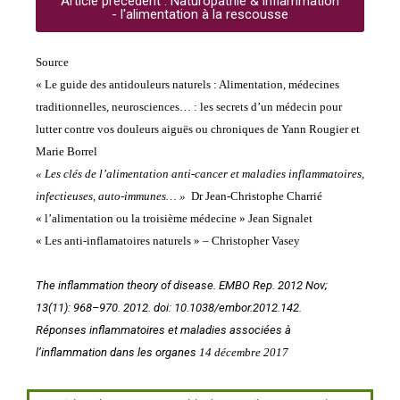
Article précédent : Naturopathie & inflammation
- l'alimentation à la rescousse
Sou
rce
« Le guide des antidouleurs naturels : Alimentation, médecines
traditionnelles, neurosciences… : les secrets d’un médecin pour
lutter contre vos douleurs aiguës ou chroniques de Yann Rougier et
Marie Borrel
« Les clés de l’alimentation anti-cancer et maladies inflammatoires,
infectieuses, auto-immunes… »
Dr Jean-Christophe Charrié
« l’alimentation ou la troisième médecine » Jean Signalet
«
Les anti-inflamatoires naturels » – Christopher Vasey
The inflammation theory of disease. EMBO Rep. 2012 Nov;
13(11): 968–970. 2012. doi: 10.1038/embor.2012.142.
Réponses inflammatoires et maladies associées à
l’inflammation dans les organes
14 décembre 2017