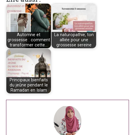
Automne et
La naturopathie, ton
grossesse : comment
alliée pour une
transformer cette…
grossesse sereine
Principaux bienfaits
du jeûne pendant le
Ramadan en Islam