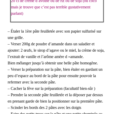
20 cl de crème d’avoine ou de riz ou de soja (ou coco
mais je trouve que c’est pas terrible gustativement
parlant)
– Étaler la 1ère pâte feuilletée avec son papier sulfurisé sur
une grille.
– Verser 200g de poudre d’amande dans un saladier et
ajouter: 2 œufs, le sirop d’agave ou le miel, la crème de soja,
l’extrait de vanille et l’arôme amère d »amande.
Bien mélanger jusqu’à obtenir une belle pâte homogène.
– Verser la préparation sur la pâte, bien étaler en gardant un
peu d’espace au bord de la pâte pour ensuite pouvoir la
refermer avec la seconde pâte.
– Cacher la fève sur la préparation (facultatif bien-sûr )
– Prendre la seconde pâte feuilletée et la déposer par dessus
en prenant garde de bien la positionner sur la première pâte.
– Scinder les bords des 2 pâtes avec les doigts
– Faire des petits trous sur la pâte et une petite cheminée au