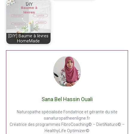
[DIY] Baume à lèvres
HomeMade
Sana Bel Hassin Ouali
Naturopathe spécialisée Fondatrice et gérante du site
sanaturopatheenligne.fr
Créatrice des programmes FibroCoaching© – DietiNaturo© –
HealthyLife Optimizer©