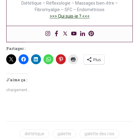
Diététique – Réflexologie – Massages bien-être –
Fibromyalgie – SFC – Endométriose
>>> Qui suis-je ? <<<
Partager :
Plus
J’aime ça :
chargement…
diététique
galette
galette des rois