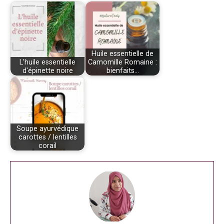
Huile essentielle de
L'huile essentielle
Camomille Romaine :
d'épinette noire
bienfaits…
Soupe ayurvédique
carottes / lentilles
corail