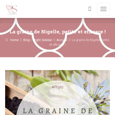
La graine de Nigelle, petite et efficace !
Home
Blog – Right Sidebar
Accueil
La graine de Nigelle, petite
et efficace !