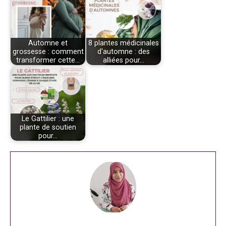
Automne et
8 plantes médicinales
grossesse : comment
d'automne : des
transformer cette…
alliées pour…
Le Gattilier : une
plante de soutien
pour…